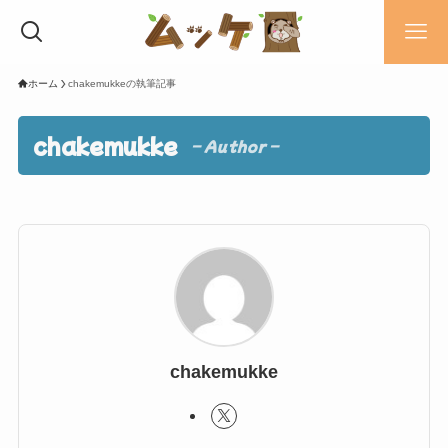
ホーム
chakemukkeの執筆記事
chakemukke
– Author –
chakemukke